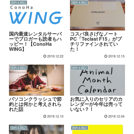
節約＆雑記
節約＆雑記
国内最速レンタルサーバ
コスパ良さげなノート
ーでブロガーも読者もハ
PC「Teclast F15」がプ
ッピー！【ConoHa
チリファインされてい
WING】
た！
2019.12.22
2019.12.13
節約＆雑記
節約＆雑記
パソコンクラッシュで節
お気に入りのセリアのカ
約とは何かと考えされら
レンダーが今年は売って
れた話
いない？！
2019.12.10
2019.12.04
節約＆雑記
節約＆雑記