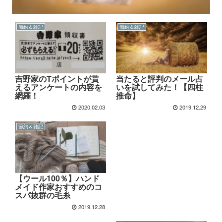
節約＆雑記
節約＆雑記
吉野家のTポイントが貰
当たると評判のメール占
えるアンケートの内容を
いを試してみた！【四柱
網羅！
推命】
2020.02.03
2019.12.29
節約＆雑記
【ウール100％】ハンド
メイド作家おすすめのコ
スパ抜群の毛糸
2019.12.28