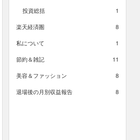
投資総括
1
楽天経済圏
8
私について
1
節約＆雑記
11
美容＆ファッション
8
退場後の月別収益報告
8