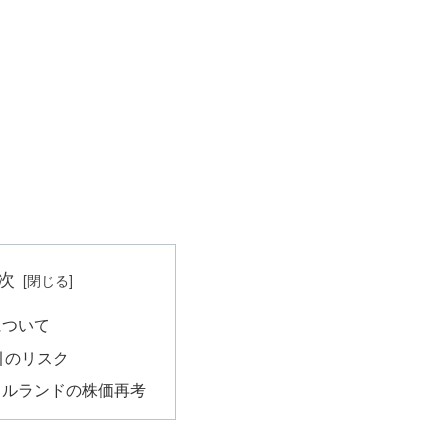
次
について
引のリスク
タルランドの株価再考