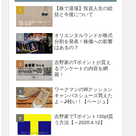
【株で退場】投資人生の総
括と今後について
オリエンタルランドが株式
分割を発表！株価への影響
はあるの？
吉野家のTポイントが貰え
るアンケートの内容を網
羅！
ワークマンのWクッション
キャンバスシューズ買えた
よ～♪軽い！【ベージュ】
吉野家でTポイント130pt貰
う方法【～2020.4.12】